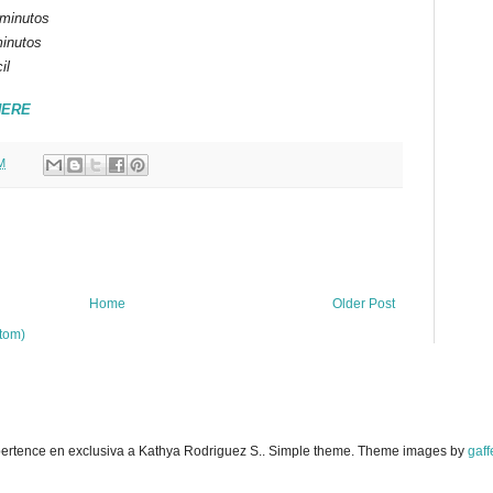
 minutos
inutos
il
HERE
M
Home
Older Post
tom)
pertence en exclusiva a Kathya Rodriguez S.. Simple theme. Theme images by
gaff