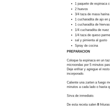
1 paquete de espinaca 
2 huevos
3/4 taza de masa harina
1 cucharadita de ajo en 
1 cucharadita de hiervas 
1/4 cucharadita de nue
1/4 taza de queso parm
sal y pimienta al gusto
Spray de cocina
PREPARACION
Coloque la espinaca en un taz
microondas por 5 minutos par
Deje enfriar y agregue el rest
incorporado.
Caliente una zarten a fuego me
minutos a cada lado o hasta q
Sirva de inmediato.
De esta receta salen
8
frituras