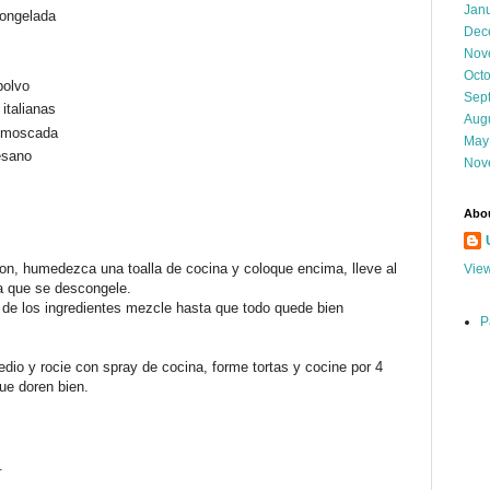
Jan
congelada
Dec
Nov
Oct
polvo
Sep
italianas
Aug
z moscada
May
esano
Nov
Abo
on, humedezca una toalla de cocina y coloque encima, lleve al
View
a que se descongele.
o de los ingredientes mezcle hasta que todo quede bien
P
dio y rocie con spray de cocina, forme tortas y cocine por 4
ue doren bien.
.