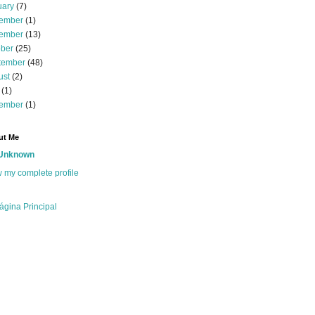
uary
(7)
ember
(1)
ember
(13)
ober
(25)
tember
(48)
ust
(2)
(1)
ember
(1)
ut Me
Unknown
 my complete profile
ágina Principal