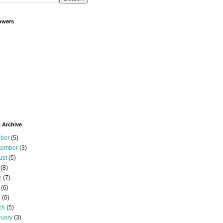
owers
 Archive
ober
(5)
tember
(3)
ust
(5)
(8)
e
(7)
(6)
l
(6)
ch
(5)
ruary
(3)