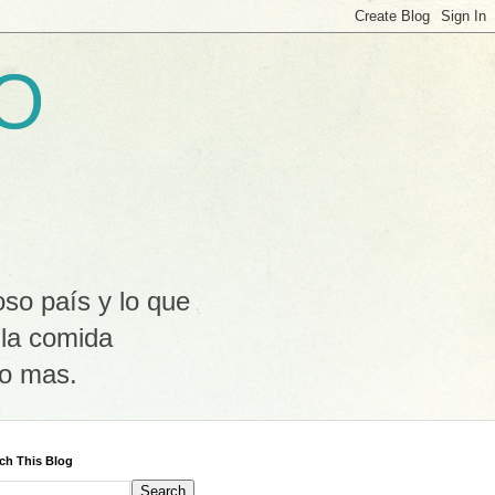
LO
oso país y lo que
 la comida
ho mas.
ch This Blog